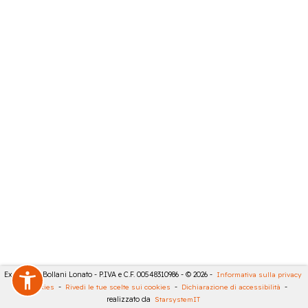
Expert City Bollani Lonato - P.IVA e C.F. 00548310986 - © 2026 -
Informativa sulla privacy
-
Cookies
-
Rivedi le tue scelte sui cookies
-
Dichiarazione di accessibilità
-
realizzato da
StarsystemIT