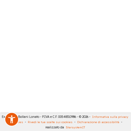
Expert City Bollani Lonato - P.IVA e C.F. 00548310986 - © 2026 -
Informativa sulla privacy
-
Cookies
-
Rivedi le tue scelte sui cookies
-
Dichiarazione di accessibilità
-
realizzato da
StarsystemIT