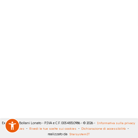
Expert City Bollani Lonato - P.IVA e C.F. 00548310986 - © 2026 -
Informativa sulla privacy
-
Cookies
-
Rivedi le tue scelte sui cookies
-
Dichiarazione di accessibilità
-
realizzato da
StarsystemIT