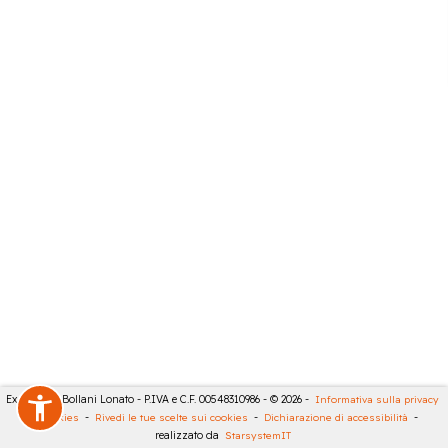
Expert City Bollani Lonato - P.IVA e C.F. 00548310986 - © 2026 -
Informativa sulla privacy
-
Cookies
-
Rivedi le tue scelte sui cookies
-
Dichiarazione di accessibilità
-
realizzato da
StarsystemIT