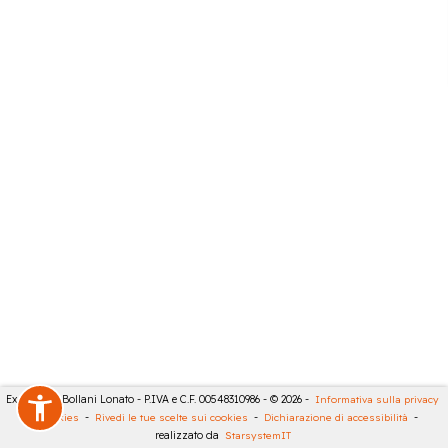
Expert City Bollani Lonato - P.IVA e C.F. 00548310986 - © 2026 -
Informativa sulla privacy
-
Cookies
-
Rivedi le tue scelte sui cookies
-
Dichiarazione di accessibilità
-
realizzato da
StarsystemIT