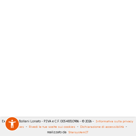
Expert City Bollani Lonato - P.IVA e C.F. 00548310986 - © 2026 -
Informativa sulla privacy
-
Cookies
-
Rivedi le tue scelte sui cookies
-
Dichiarazione di accessibilità
-
realizzato da
StarsystemIT