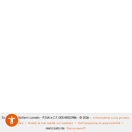
Expert City Bollani Lonato - P.IVA e C.F. 00548310986 - © 2026 -
Informativa sulla privacy
-
Cookies
-
Rivedi le tue scelte sui cookies
-
Dichiarazione di accessibilità
-
realizzato da
StarsystemIT