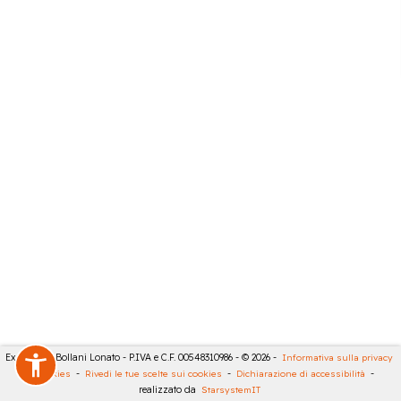
Expert City Bollani Lonato - P.IVA e C.F. 00548310986 - © 2026 -
Informativa sulla privacy
-
Cookies
-
Rivedi le tue scelte sui cookies
-
Dichiarazione di accessibilità
-
realizzato da
StarsystemIT