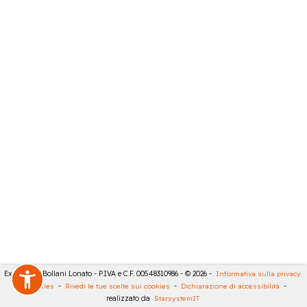
Expert City Bollani Lonato - P.IVA e C.F. 00548310986 - © 2026 -
Informativa sulla privacy
-
Cookies
-
Rivedi le tue scelte sui cookies
-
Dichiarazione di accessibilità
-
realizzato da
StarsystemIT