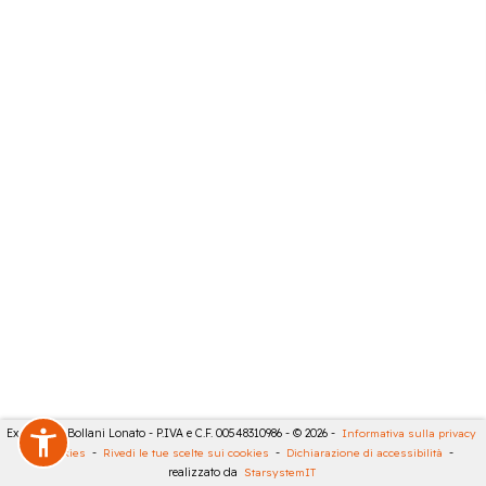
Expert City Bollani Lonato - P.IVA e C.F. 00548310986 - © 2026 -
Informativa sulla privacy
-
Cookies
-
Rivedi le tue scelte sui cookies
-
Dichiarazione di accessibilità
-
realizzato da
StarsystemIT