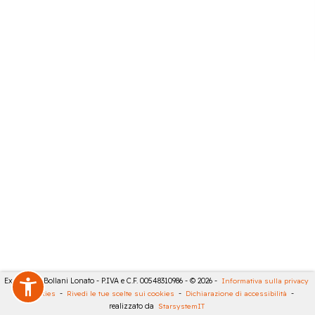
Expert City Bollani Lonato - P.IVA e C.F. 00548310986 - © 2026 -
Informativa sulla privacy
-
Cookies
-
Rivedi le tue scelte sui cookies
-
Dichiarazione di accessibilità
-
realizzato da
StarsystemIT