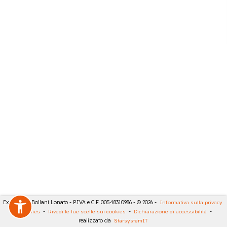
Expert City Bollani Lonato - P.IVA e C.F. 00548310986 - © 2026 -
Informativa sulla privacy
-
Cookies
-
Rivedi le tue scelte sui cookies
-
Dichiarazione di accessibilità
-
realizzato da
StarsystemIT