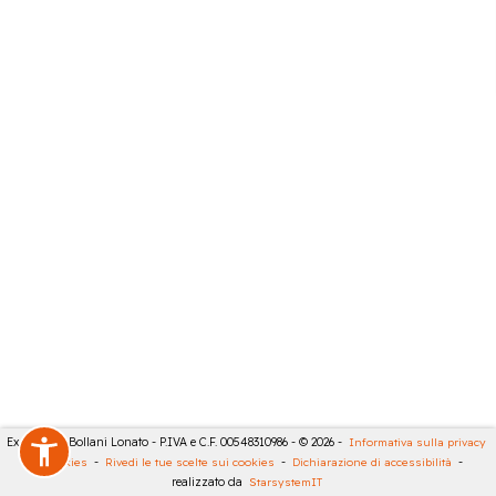
Expert City Bollani Lonato - P.IVA e C.F. 00548310986 - © 2026 -
Informativa sulla privacy
-
Cookies
-
Rivedi le tue scelte sui cookies
-
Dichiarazione di accessibilità
-
realizzato da
StarsystemIT