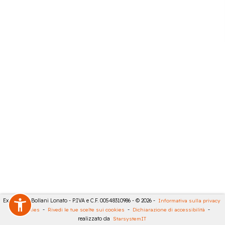
Expert City Bollani Lonato - P.IVA e C.F. 00548310986 - © 2026 -
Informativa sulla privacy
-
Cookies
-
Rivedi le tue scelte sui cookies
-
Dichiarazione di accessibilità
-
realizzato da
StarsystemIT