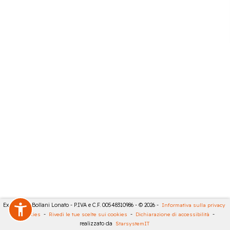
Expert City Bollani Lonato - P.IVA e C.F. 00548310986 - © 2026 -
Informativa sulla privacy
-
Cookies
-
Rivedi le tue scelte sui cookies
-
Dichiarazione di accessibilità
-
realizzato da
StarsystemIT