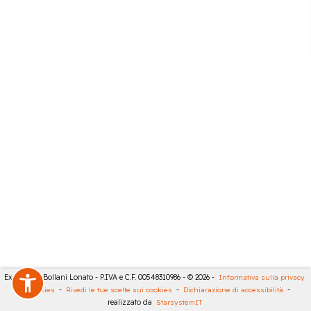
Expert City Bollani Lonato - P.IVA e C.F. 00548310986 - © 2026 -
Informativa sulla privacy
-
Cookies
-
Rivedi le tue scelte sui cookies
-
Dichiarazione di accessibilità
-
realizzato da
StarsystemIT