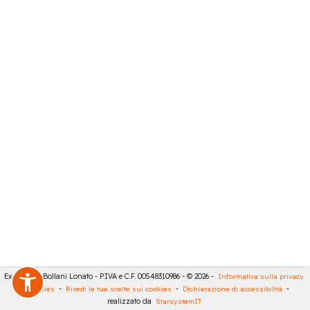
Expert City Bollani Lonato - P.IVA e C.F. 00548310986 - © 2026 -
Informativa sulla privacy
-
Cookies
-
Rivedi le tue scelte sui cookies
-
Dichiarazione di accessibilità
-
realizzato da
StarsystemIT