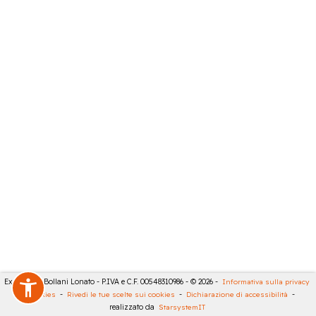
Expert City Bollani Lonato - P.IVA e C.F. 00548310986 - © 2026 -
Informativa sulla privacy
-
Cookies
-
Rivedi le tue scelte sui cookies
-
Dichiarazione di accessibilità
-
realizzato da
StarsystemIT