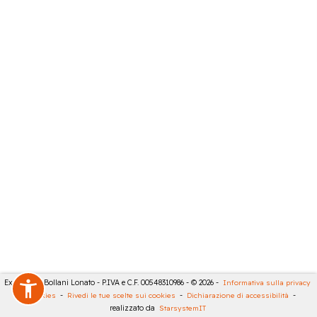
Expert City Bollani Lonato - P.IVA e C.F. 00548310986 - © 2026 -
Informativa sulla privacy
-
Cookies
-
Rivedi le tue scelte sui cookies
-
Dichiarazione di accessibilità
-
realizzato da
StarsystemIT