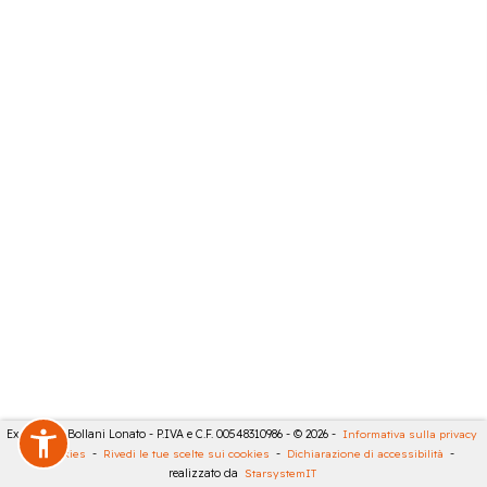
Expert City Bollani Lonato - P.IVA e C.F. 00548310986 - © 2026 -
Informativa sulla privacy
-
Cookies
-
Rivedi le tue scelte sui cookies
-
Dichiarazione di accessibilità
-
realizzato da
StarsystemIT