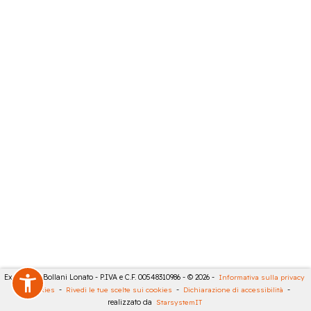
Expert City Bollani Lonato - P.IVA e C.F. 00548310986 - © 2026 -
Informativa sulla privacy
-
Cookies
-
Rivedi le tue scelte sui cookies
-
Dichiarazione di accessibilità
-
realizzato da
StarsystemIT