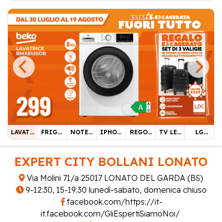
LAVATR
FRIGO
NOTEB
IPHON
REGOL
TV LED
LG
ICE
COMBI
OOK
E 17
ACAPEL
HISEN
SUMME
BEKO
NATO
ASPIRE
PRO
LI
SE 55"
R
EXPERT CITY BOLLANI LONATO
8KG
SAMSU
GO 15
256 GB
PHILIP
CASHB
NG
S
ACK
Via Molini 71/a 25017 LONATO DEL GARDA (BS)
9-12:30, 15-19:30 lunedì-sabato, domenica chiuso
facebook.com/https://it-
it.facebook.com/GliEspertiSiamoNoi/